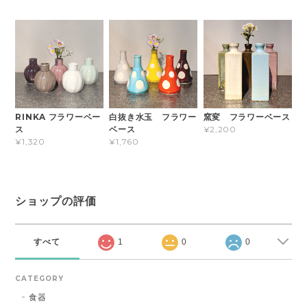
RINKA フラワーベー
白抜き水玉 フラワー
窯変 フラワーベース
ス
ベース
¥2,200
¥1,320
¥1,760
ショップの評価
すべて
1
0
0
CATEGORY
食器