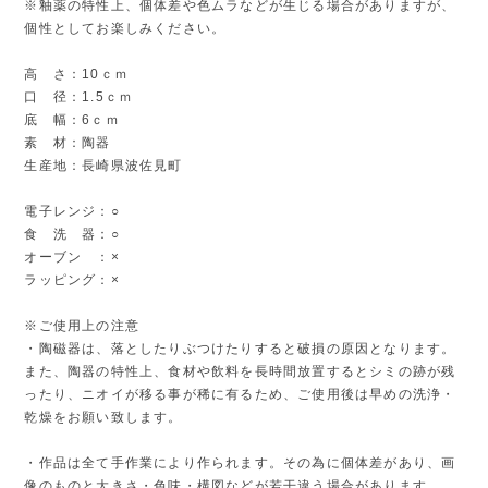
※釉薬の特性上、個体差や色ムラなどが生じる場合がありますが、
個性としてお楽しみください。
高 さ：10ｃｍ
口 径：1.5ｃｍ
底 幅：6ｃｍ
素 材：陶器
生産地：長崎県波佐見町
電子レンジ：○
食 洗 器：○
オーブン ：×
ラッピング：×
※ご使用上の注意
・陶磁器は、落としたりぶつけたりすると破損の原因となります。
また、陶器の特性上、食材や飲料を長時間放置するとシミの跡が残
ったり、ニオイが移る事が稀に有るため、ご使用後は早めの洗浄・
乾燥をお願い致します。
・作品は全て手作業により作られます。その為に個体差があり、画
像のものと大きさ・色味・構図などが若干違う場合があります。