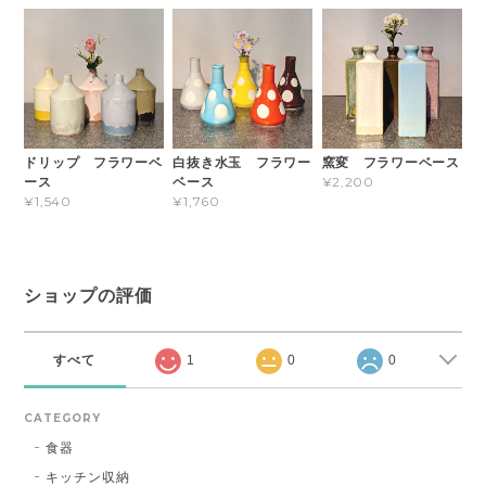
ドリップ フラワーベ
白抜き水玉 フラワー
窯変 フラワーベース
ース
ベース
¥2,200
¥1,540
¥1,760
ショップの評価
すべて
1
0
0
CATEGORY
食器
キッチン収納