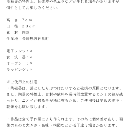
※釉薬の特性上、個体差や色ムラなどが生じる場合がありますが、
個性としてお楽しみください。
高 さ：7ｃｍ
口 径：2.3ｃｍ
素 材：陶器
生産地：長崎県波佐見町
電子レンジ：○
食 洗 器：○
オーブン ：×
ラッピング：×
※ご使用上の注意
・陶磁器は、落としたりぶつけたりすると破損の原因となります。
また、陶器の特性上、食材や飲料を長時間放置するとシミの跡が残
ったり、ニオイが移る事が稀に有るため、ご使用後は早めの洗浄・
乾燥をお願い致します。
・作品は全て手作業により作られます。その為に個体差があり、画
像のものと大きさ・色味・構図などが若干違う場合があります。