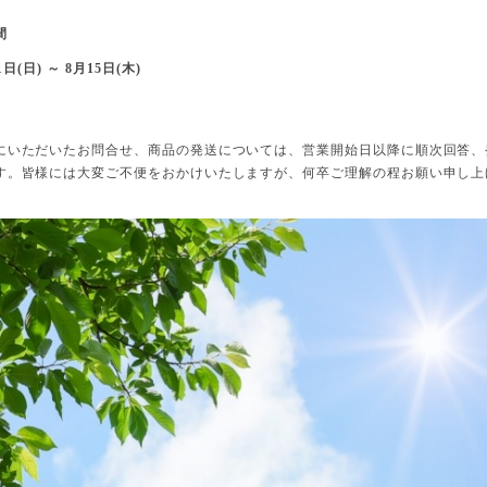
間
1
日
(日
)
～
8
月
15
日
(
木
)
にいただいたお問合せ、商品の発送については、営業開始日以降に順次回答、
す。皆様には大変ご不便をおかけいたしますが、何卒ご理解の程お願い申し上