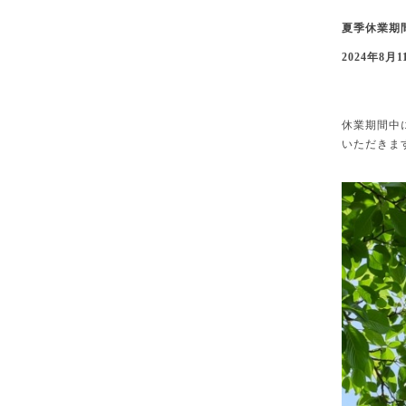
夏季休業期
2024
年
8
月
1
休業期間中
いただきま