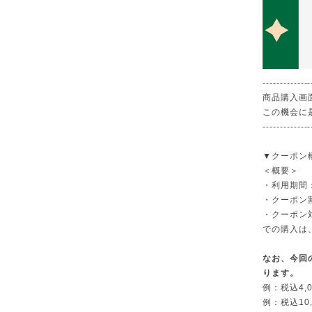
--------------
商品購入画
この機会に
--------------
▼クーポン
＜概要＞
・利用期間
・クーポン
・クーポン
での購入は
なお、今回
ります。
例：税込4,0
例：税込10