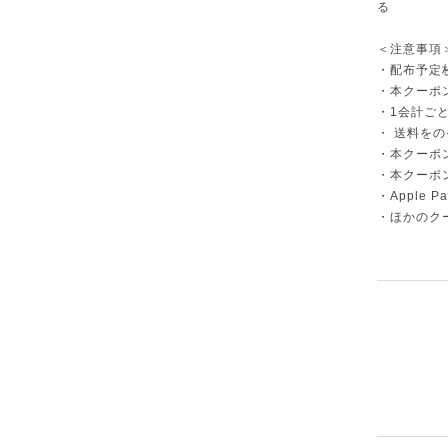
る
＜注意事項
・配布予定
・本クーポ
・1会計ごと
・ 送料を
・本クーポ
・本クーポ
・Apple
・ほかのク