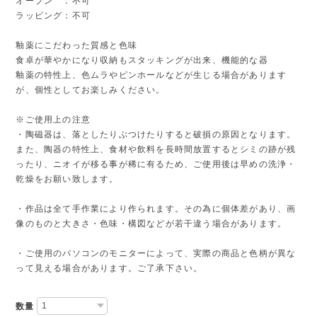
オーブン ：不可
ラッピング：不可
釉薬にこだわった質感と色味
食卓が華やかになり収納もスタッキングが出来、機能的な器
釉薬の特性上、色ムラやピンホールなどが生じる場合があります
が、個性としてお楽しみください。
※ご使用上の注意
・陶磁器は、落としたりぶつけたりすると破損の原因となります。
また、陶器の特性上、食材や飲料を長時間放置するとシミの跡が残
ったり、ニオイが移る事が稀に有るため、ご使用後は早めの洗浄・
乾燥をお願い致します。
・作品は全て手作業により作られます。その為に個体差があり、画
像のものと大きさ・色味・構図などが若干違う場合があります。
・ご使用のパソコンのモニターによって、実際の商品と色柄が異な
って見える場合があります。ご了承下さい。
数量