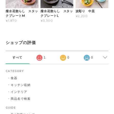
撥水花散らし スタッ
撥水花散らし スタッ
波彫り 中皿
クプレートM
クプレートL
¥2,200
¥1,870
¥3,300
ショップの評価
すべて
1
0
0
CATEGORY
食器
キッチン収納
インテリア
商品名で検索
GUIDE