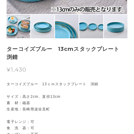
ターコイズブルー 13cmスタックプレート
渕錆
¥1,430
ターコイズブルー 13ｃｍスタックプレート 渕錆
サイズ：高さ2cm、直径13cm
素 材：磁器
生産地：長崎県波佐見町
電子レンジ：可
食 洗 器：可