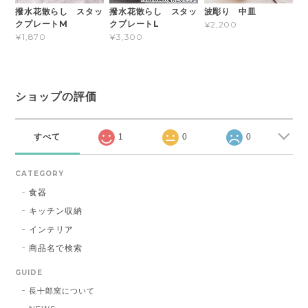
撥水花散らし スタッ
撥水花散らし スタッ
波彫り 中皿
クプレートM
クプレートL
¥2,200
¥1,870
¥3,300
ショップの評価
すべて
1
0
0
CATEGORY
食器
キッチン収納
インテリア
商品名で検索
GUIDE
長十郎窯について