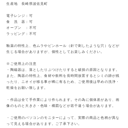
生産地 長崎県波佐見町
電子レンジ：可
食 洗 器：可
オーブン ：不可
ラッピング：不可
釉薬の特性上、色ムラやピンホール（針で刺したような穴）などが
生じる場合がありますが、個性としてお楽しみください。
※ご使用上の注意
・陶磁器は、落としたりぶつけたりすると破損の原因となります。
また、陶器の特性上、食材や飲料を長時間放置するとシミの跡が残
ったり、ニオイが移る事が稀に有るため、ご使用後は早めの洗浄・
乾燥をお願い致します。
・作品は全て手作業により作られます。その為に個体差があり、画
像のものと大きさ・色味・構図などが若干違う場合があります。
・ご使用のパソコンのモニターによって、実際の商品と色柄が異な
って見える場合があります。ご了承下さい。