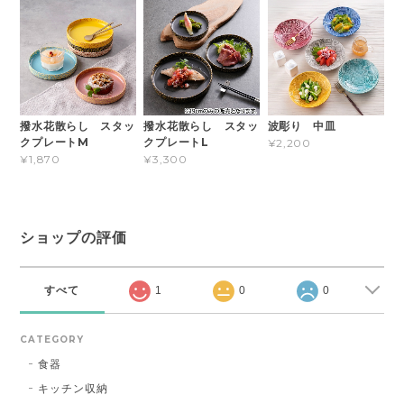
撥水花散らし スタッ
撥水花散らし スタッ
波彫り 中皿
クプレートM
クプレートL
¥2,200
¥1,870
¥3,300
ショップの評価
すべて
1
0
0
CATEGORY
食器
キッチン収納