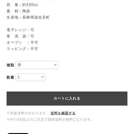
容 量：約300cc
素 材：陶器
生産地：長崎県波佐見町
電子レンジ：可
食 洗 器：可
オーブン ：不可
ラッピング：不可
種類
数量
カートに入れる
※別途送料がかかります。
送料を確認する
※¥11,000以上のご注文で国内送料が無料になります。